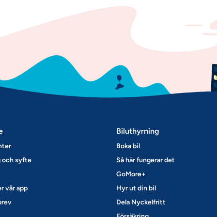
e
Biluthyrning
nter
Boka bil
 och syfte
Så här fungerar det
GoMore+
r vår app
Hyr ut din bil
brev
Dela Nyckelfritt
Försäkring