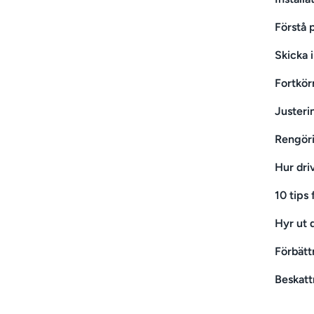
Förstå 
Skicka 
Fortkör
Justeri
Rengör
Hur dri
10 tips
Hyr ut d
Förbätt
Beskatt