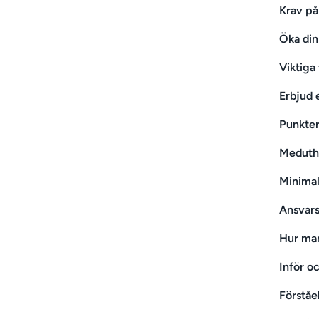
Krav på
Öka din
Viktiga 
Erbjud e
Punkter
Meduth
Minimal
Ansvars
Hur man
Inför o
Förståe