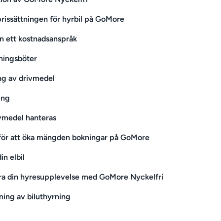
prissättningen för hyrbil på GoMore
in ett kostnadsanspråk
ningsböter
ng av drivmedel
ing
vmedel hanteras
 för att öka mängden bokningar på GoMore
in elbil
ra din hyresupplevelse med GoMore Nyckelfri
ning av biluthyrning