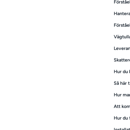
Förståe
Hantera
Förståe
Vägtull
Leveran
Skatter
Hur du 
Så här t
Hur man
Att ko
Hur du 
Install