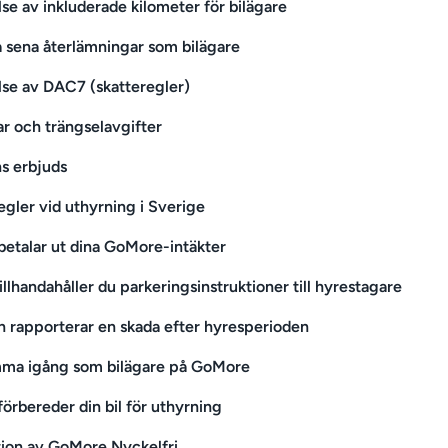
lse av inkluderade kilometer för bilägare
 sena återlämningar som bilägare
lse av DAC7 (skatteregler)
ar och trängselavgifter
s erbjuds
egler vid uthyrning i Sverige
betalar ut dina GoMore-intäkter
illhandahåller du parkeringsinstruktioner till hyrestagare
 rapporterar en skada efter hyresperioden
mma igång som bilägare på GoMore
förbereder din bil för uthyrning
ation av GoMore Nyckelfri