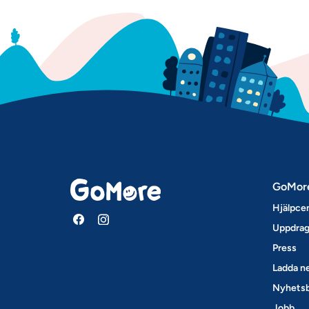
GoMor
Hjälpce
Uppdrag
Press
Ladda ne
Nyhets
Jobb