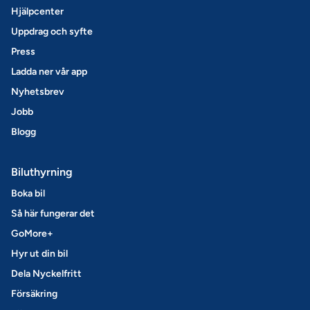
Hjälpcenter
Uppdrag och syfte
Press
Ladda ner vår app
Nyhetsbrev
Jobb
Blogg
Biluthyrning
Boka bil
Så här fungerar det
GoMore+
Hyr ut din bil
Dela Nyckelfritt
Försäkring