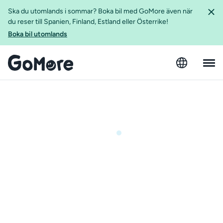
Ska du utomlands i sommar? Boka bil med GoMore även när
du reser till Spanien, Finland, Estland eller Österrike!
Boka bil utomlands