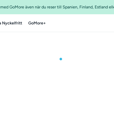
ed GoMore även när du reser till Spanien, Finland, Estland ell
a Nyckelfritt
GoMore+