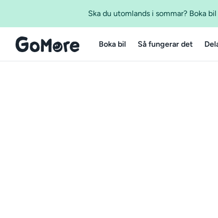
Ska du utomlands i sommar? Boka bil m
Boka bil
Så fungerar det
Del