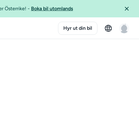
er Österrike!
-
Boka bil utomlands
Hyr ut din bil