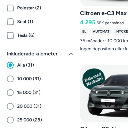
Polestar (2)
Citroen e-C3 Max
4 295
Seat (1)
SEK
per månad
EL
AUTOMAT
NYCKE
Tesla (6)
36 månader · 10 000 k
Ingen deposition eller 
Inkluderade kilometer
Alla (31)
10 000 (31)
15 000 (31)
20 000 (31)
25 000 (28)