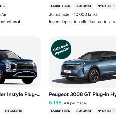
LFRI
LADDHYBRID
AUTOMAT
NYCKELFRI
m/år
36 månader · 10 000 km/år
kontantinsats
Ingen deposition eller kontantinsats
Mitsubishi Outlander Instyle Plug-in Hybrid 4WD
Peugeot 3008 GT Plug-in H
6 195
SEK
per månad
NYCKELFRI
LADDHYBRID
AUTOMAT
NYCKELFRI