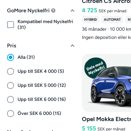
Citroen C5 Aircro
4 725
GoMore Nyckelfri
SEK
per månad
HYBRID
AUTOMAT
N
Kompatibel med Nyckelfri
(31)
36 månader · 10 000 k
Ingen deposition eller 
Pris
Alla (31)
Upp till SEK 4 000 (5)
Upp till SEK 5 000 (12)
Upp till SEK 6 000 (16)
Över SEK 6 000 (15)
Opel Mokka Elect
5 155
SEK
per månad