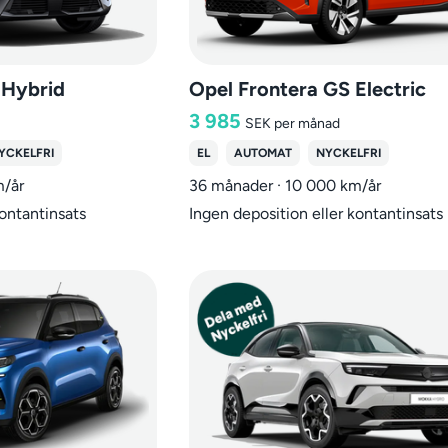
 Hybrid
Opel Frontera GS Electric
3 985
SEK
per månad
YCKELFRI
EL
AUTOMAT
NYCKELFRI
m/år
36 månader · 10 000 km/år
kontantinsats
Ingen deposition eller kontantinsats