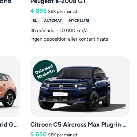
brid
Peugeot e-2008 GT
4 895
SEK
per månad
EL
AUTOMAT
NYCKELFRI
36 månader · 10 000 km/år
Ingen deposition eller kontantinsats
Opel Grandland Plug-in Hybrid GS Dragkrok
Citroen C5 Aircross Max Plug-in Hybrid
5 650
SEK
per månad