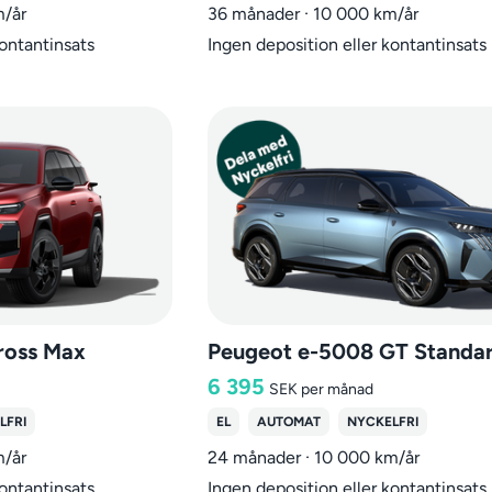
m/år
36 månader · 10 000 km/år
kontantinsats
Ingen deposition eller kontantinsats
ross Max
6 395
SEK
per månad
LFRI
EL
AUTOMAT
NYCKELFRI
m/år
24 månader · 10 000 km/år
kontantinsats
Ingen deposition eller kontantinsats