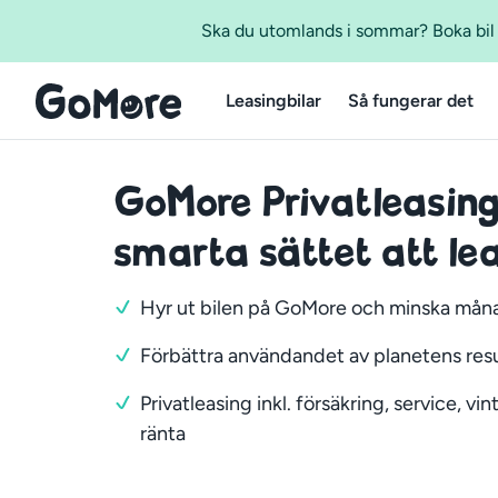
Ska du utomlands i sommar? Boka bil m
Leasingbilar
Så fungerar det
GoMore Privatleasing
smarta sättet att lea
Hyr ut bilen på GoMore och minska må
Förbättra användandet av planetens res
Privatleasing inkl. försäkring, service, vi
ränta