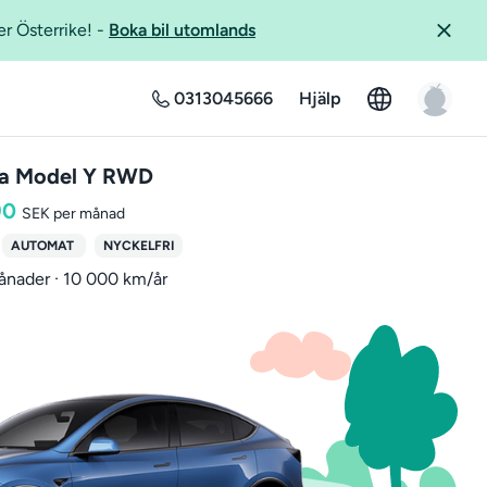
er Österrike!
-
Boka bil utomlands
0313045666
Hjälp
la Model Y RWD
90
SEK per månad
AUTOMAT
NYCKELFRI
ånader · 10 000 km/år