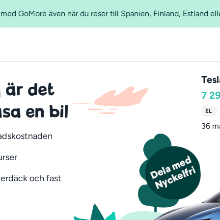
ed GoMore även när du reser till Spanien, Finland, Estland ell
Tes
 är det
7 2
sa en bil
EL
36 m
nadskostnaden
urser
nterdäck och fast