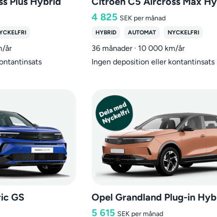
ss Plus Hybrid
Citroen C5 Aircross Max Hy
4 825
SEK
per månad
YCKELFRI
HYBRID
AUTOMAT
NYCKELFRI
m/år
36 månader · 10 000 km/år
kontantinsats
Ingen deposition eller kontantinsats
ric GS
5 615
SEK
per månad