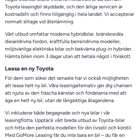
Toyota leasingbil skyddade, och den årliga servicen är
kostnadsfri och finns tillgänglig i hela landet. Vi accepterar
normalt slitage vid återlämning
Vårt utbud omfattar moderna hybridbilar, bränslesnåla
dieseldrivna fordon, kraftfulla bensindrivna modeller,
miljövänliga elektriska bilar och bekväma plug-in hybrider.
Hämta bilen inom 3 dagar utan att betala något i förskott.
Leasa en ny Toyota
För dem som söker det senaste har vi också möjligheten
att leasa helt ny bil. Våra leasingalternativ ger dig chansen
att njuta av den fräscha känslan och fördelarna med att
äga en helt ny bil, utan de långsiktiga åtagandena.
Vi inkluderar både begagnade och nya bilar i vår
leasingflotta. Upptäck vårt breda utbud av Toyota-bilar
och hitta den perfekta modellen för din livsstil och körstil.
Med GoMore Leasing får du inte bara en bil – du får en