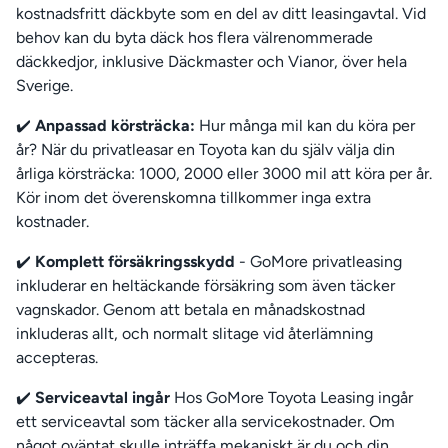
kostnadsfritt däckbyte som en del av ditt leasingavtal. Vid
behov kan du byta däck hos flera välrenommerade
däckkedjor, inklusive Däckmaster och Vianor, över hela
Sverige.
✔️
Anpassad körsträcka:
Hur många mil kan du köra per
år? När du privatleasar en Toyota kan du själv välja din
årliga körsträcka: 1000, 2000 eller 3000 mil att köra per år.
Kör inom det överenskomna tillkommer inga extra
kostnader.
✔️
Komplett försäkringsskydd
- GoMore privatleasing
inkluderar en heltäckande försäkring som även täcker
vagnskador. Genom att betala en månadskostnad
inkluderas allt, och normalt slitage vid återlämning
accepteras.
✔️
Serviceavtal ingår
Hos GoMore Toyota Leasing ingår
ett serviceavtal som täcker alla servicekostnader. Om
något oväntat skulle inträffa mekaniskt är du och din