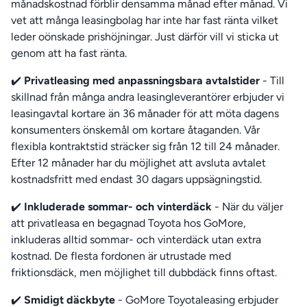
månadskostnad förblir densamma månad efter månad. Vi
vet att många leasingbolag har inte har fast ränta vilket
leder oönskade prishöjningar. Just därför vill vi sticka ut
genom att ha fast ränta.
✔️
Privatleasing med anpassningsbara avtalstider
- Till
skillnad från många andra leasingleverantörer erbjuder vi
leasingavtal kortare än 36 månader för att möta dagens
konsumenters önskemål om kortare åtaganden. Vår
flexibla kontraktstid sträcker sig från 12 till 24 månader.
Efter 12 månader har du möjlighet att avsluta avtalet
kostnadsfritt med endast 30 dagars uppsägningstid.
✔️
Inkluderade sommar- och vinterdäck
- När du väljer
att privatleasa en begagnad Toyota hos GoMore,
inkluderas alltid sommar- och vinterdäck utan extra
kostnad. De flesta fordonen är utrustade med
friktionsdäck, men möjlighet till dubbdäck finns oftast.
✔️
Smidigt däckbyte
- GoMore Toyotaleasing erbjuder