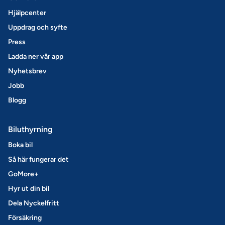
Hjälpcenter
Uppdrag och syfte
Press
Ladda ner vår app
Nyhetsbrev
Jobb
Blogg
Biluthyrning
Boka bil
Så här fungerar det
GoMore+
Hyr ut din bil
Dela Nyckelfritt
Försäkring