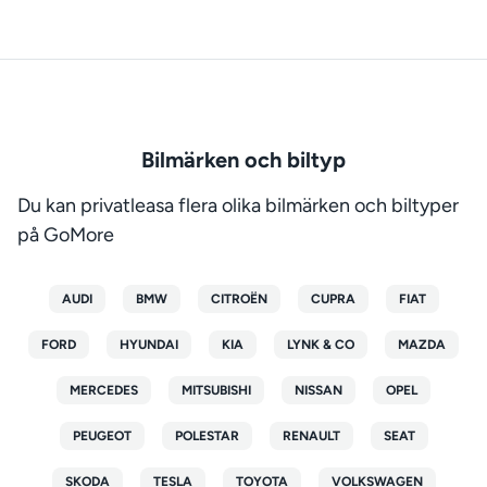
Bilmärken och biltyp
Du kan privatleasa flera olika bilmärken och biltyper
på GoMore
AUDI
BMW
CITROËN
CUPRA
FIAT
FORD
HYUNDAI
KIA
LYNK & CO
MAZDA
MERCEDES
MITSUBISHI
NISSAN
OPEL
PEUGEOT
POLESTAR
RENAULT
SEAT
SKODA
TESLA
TOYOTA
VOLKSWAGEN