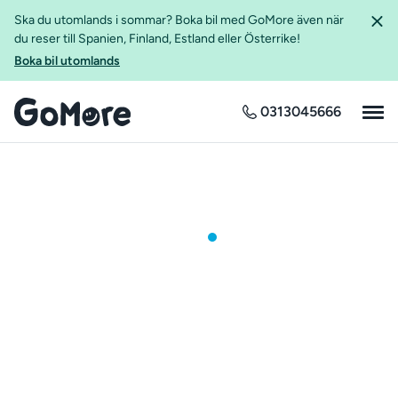
Ska du utomlands i sommar? Boka bil med GoMore även när
du reser till Spanien, Finland, Estland eller Österrike!
Boka bil utomlands
0313045666