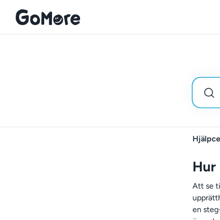
Hjälpce
Hur 
Att se t
upprätt
en steg