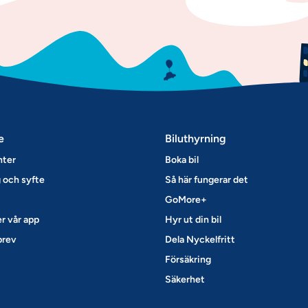
e
Biluthyrning
nter
Boka bil
 och syfte
Så här fungerar det
GoMore+
r vår app
Hyr ut din bil
brev
Dela Nyckelfritt
Försäkring
Säkerhet