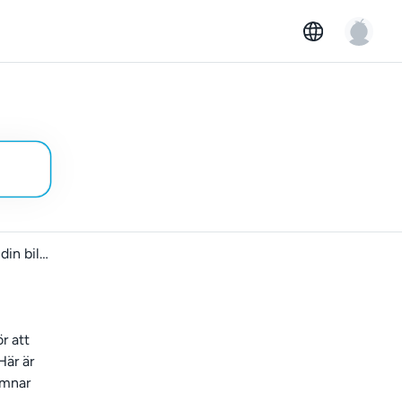
Hur du förbereder din bil för uthyrning
ör att
Här är
ämnar