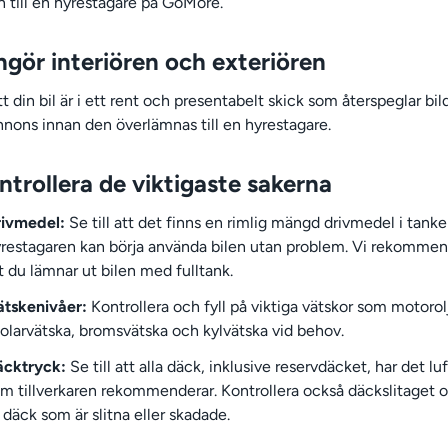
n till en hyrestagare på GoMore.
ngör interiören och exteriören
att din bil är i ett rent och presentabelt skick som återspeglar bil
annons innan den överlämnas till en hyrestagare.
ntrollera de viktigaste sakerna
rivmedel:
Se till att det finns en rimlig mängd drivmedel i tanke
restagaren kan börja använda bilen utan problem. Vi rekommen
t du lämnar ut bilen med fulltank.
tskenivåer:
Kontrollera och fyll på viktiga vätskor som motorol
olarvätska, bromsvätska och kylvätska vid behov.
äcktryck:
Se till att alla däck, inklusive reservdäcket, har det lu
m tillverkaren rekommenderar. Kontrollera också däckslitaget 
 däck som är slitna eller skadade.