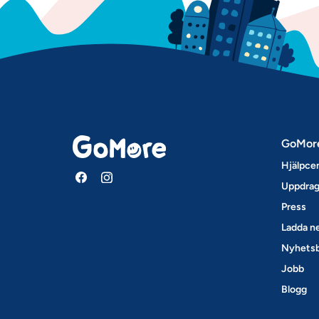
GoMor
Hjälpce
Uppdrag
Press
Ladda ne
Nyhets
Jobb
Blogg