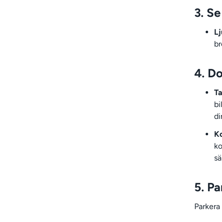
3. Se
Lj
br
4. D
Ta
bi
di
Ko
ko
sä
5. Pa
Parkera