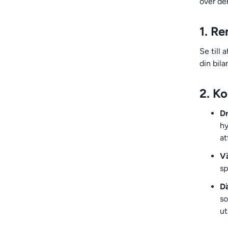
över de
1. Re
Se till 
din bil
2. Ko
D
hy
at
Vä
sp
D
so
ut