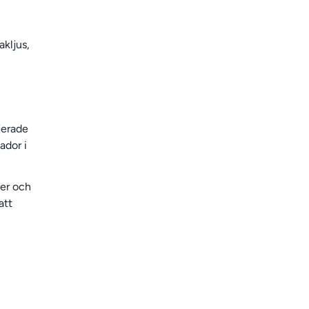
akljus,
jerade
ador i
ter och
att