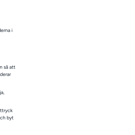
derna i
n så att
derar
ja,
fttryck
och byt