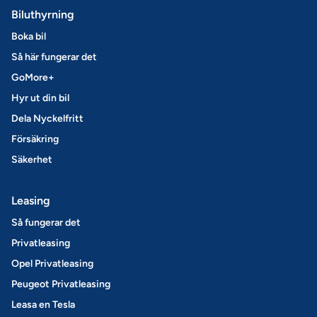
Biluthyrning
Boka bil
Så här fungerar det
GoMore+
Hyr ut din bil
Dela Nyckelfritt
Försäkring
Säkerhet
Leasing
Så fungerar det
Privatleasing
Opel Privatleasing
Peugeot Privatleasing
Leasa en Tesla