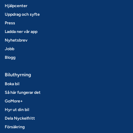
Hjälpcenter
Uppdrag och syfte
Press
Ladda ner vår app
Nyhetsbrev
Jobb
Blogg
Biluthyrning
Boka bil
Så här fungerar det
GoMore+
Hyr ut din bil
Dela Nyckelfritt
Försäkring