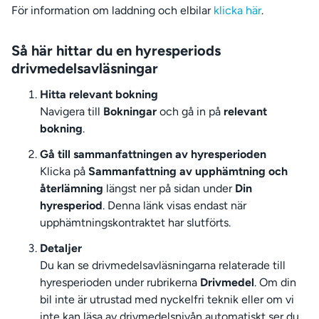
För information om laddning och elbilar
klicka här
.
Så här hittar du en hyresperiods
drivmedelsavläsningar
Hitta relevant bokning
Navigera till
Bokningar
och gå in på
relevant
bokning
.
Gå till sammanfattningen av hyresperioden
Klicka på
Sammanfattning av upphämtning och
återlämning
längst ner på sidan under
Din
hyresperiod
. Denna länk visas endast när
upphämtningskontraktet har slutförts.
Detaljer
Du kan se drivmedelsavläsningarna relaterade till
hyresperioden under rubrikerna
Drivmedel
. Om din
bil inte är utrustad med nyckelfri teknik eller om vi
inte kan läsa av drivmedelsnivån automatiskt ser du