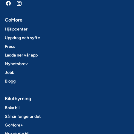
GoMore
Hjälpcenter
Uppdrag och syfte
Press
Ladda ner vår app
Nyhetsbrev
Jobb
Blogg
Biluthyrning
Boka bil
Så här fungerar det
GoMore+
Hyr ut din bil