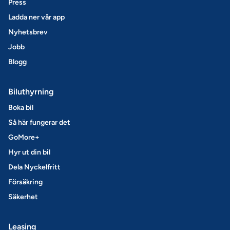
Press
Ladda ner vår app
Nyhetsbrev
Jobb
Blogg
Biluthyrning
Boka bil
Så här fungerar det
GoMore+
Hyr ut din bil
Dela Nyckelfritt
Försäkring
Säkerhet
Leasing