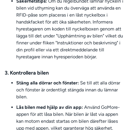
Säkerhetstips:
Om du regelbundet lämnar nyckeln i
bilen vid uthyrning kan du överväga att använda en
RFID-påse som placeras i en låst nyckelbox i
handskfacket för att öka säkerheten. Informera
hyrestagaren om koden till nyckelboxen genom att
lägga till det under "Upphämtning av bilen" vilket du
finner under fliken "Instruktioner och beskrivning" i
din profil eller via ett direktmeddelande till
hyrestagare innan hyresperioden börjar.
3. Kontrollera bilen
Stäng alla dörrar och fönster:
Se till att alla dörrar
och fönster är ordentligt stängda innan du lämnar
bilen.
Lås bilen med hjälp av din app:
Använd GoMore-
appen för att låsa bilen. När bilen är låst via appen
kan motorn endast startas om bilen därefter låses
upp med appen, vilket garanterar hög säkerhet.