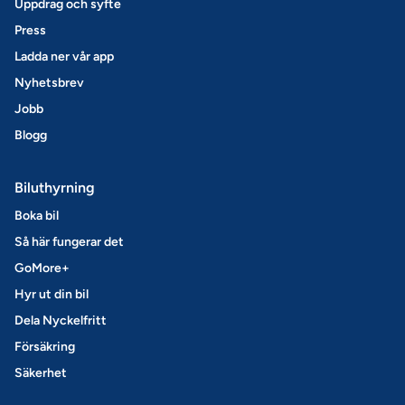
Uppdrag och syfte
Press
Ladda ner vår app
Nyhetsbrev
Jobb
Blogg
Biluthyrning
Boka bil
Så här fungerar det
GoMore+
Hyr ut din bil
Dela Nyckelfritt
Försäkring
Säkerhet