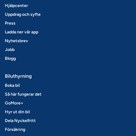
Hjälpcenter
Uppdrag och syfte
Press
Ladda ner vår app
Nyhetsbrev
Jobb
Blogg
Biluthyrning
Boka bil
Så här fungerar det
GoMore+
Hyr ut din bil
Dela Nyckelfritt
Försäkring