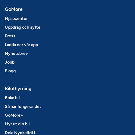
GoMore
Hjälpcenter
Uppdrag och syfte
Press
Ladda ner vår app
Nyhetsbrev
Jobb
Blogg
Biluthyrning
Boka bil
Så här fungerar det
GoMore+
Hyr ut din bil
Dela Nyckelfritt