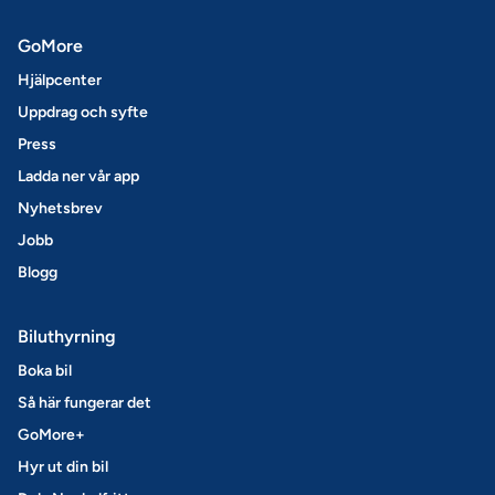
GoMore
Hjälpcenter
Uppdrag och syfte
Press
Ladda ner vår app
Nyhetsbrev
Jobb
Blogg
Biluthyrning
Boka bil
Så här fungerar det
GoMore+
Hyr ut din bil