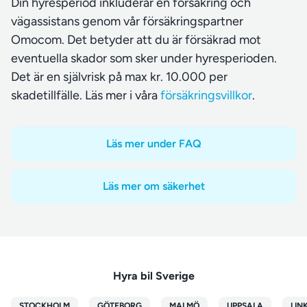
Din hyresperiod inkluderar en försäkring och
vägassistans genom vår försäkringspartner
Omocom. Det betyder att du är försäkrad mot
eventuella skador som sker under hyresperioden.
Det är en självrisk på max kr. 10.000 per
skadetillfälle. Läs mer i våra
försäkringsvillkor
.
Läs mer under FAQ
Läs mer om säkerhet
Hyra bil Sverige
STOCKHOLM
GÖTEBORG
MALMÖ
UPPSALA
LIN