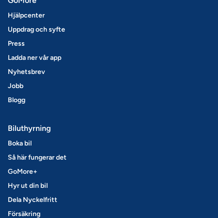
GoMore
Hjälpcenter
Uppdrag och syfte
Press
Ladda ner vår app
Nyhetsbrev
Jobb
Blogg
Biluthyrning
Boka bil
Så här fungerar det
GoMore+
Hyr ut din bil
Dela Nyckelfritt
Försäkring