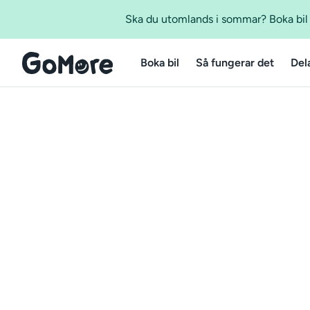
Ska du utomlands i sommar? Boka bil m
Boka bil
Så fungerar det
Del