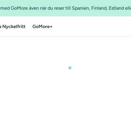
ed GoMore även när du reser till Spanien, Finland, Estland ell
a Nyckelfritt
GoMore+