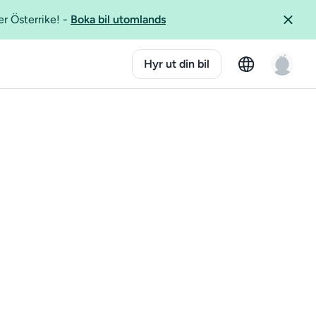
er Österrike!
-
Boka bil utomlands
Hyr ut din bil