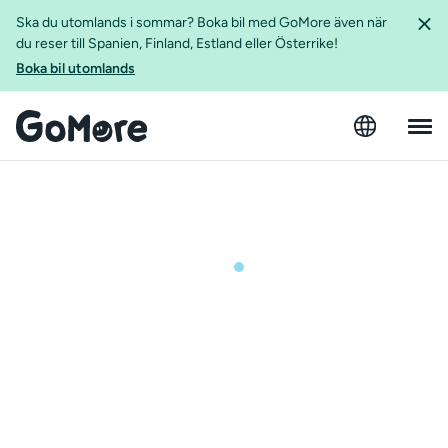
Ska du utomlands i sommar? Boka bil med GoMore även när
du reser till Spanien, Finland, Estland eller Österrike!
Boka bil utomlands