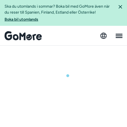
Ska du utomlands i sommar? Boka bil med GoMore även när
du reser till Spanien, Finland, Estland eller Österrike!
Boka bil utomlands