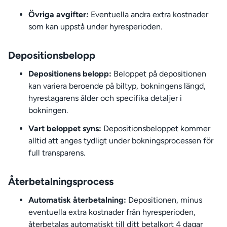
Övriga avgifter:
Eventuella andra extra kostnader
som kan uppstå under hyresperioden.
Depositionsbelopp
Depositionens belopp:
Beloppet på depositionen
kan variera beroende på biltyp, bokningens längd,
hyrestagarens ålder och specifika detaljer i
bokningen.
Vart beloppet syns:
Depositionsbeloppet kommer
alltid att anges tydligt under bokningsprocessen för
full transparens.
Återbetalningsprocess
Automatisk återbetalning:
Depositionen, minus
eventuella extra kostnader från hyresperioden,
återbetalas automatiskt till ditt betalkort 4 dagar