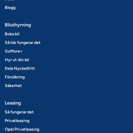
Blogg
Biluthyrning
Boka bil
Så här fungerar det
GoMore+
Hyr ut din bil
Dela Nyckelfritt
Försäkring
Säkerhet
Leasing
Så fungerar det
Privatleasing
Opel Privatleasing