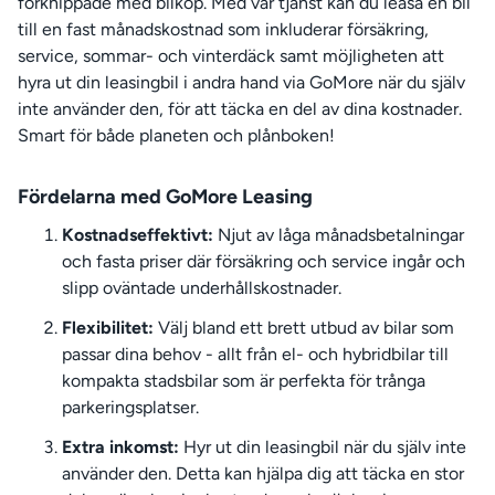
förknippade med bilköp. Med vår tjänst kan du leasa en bil
till en fast månadskostnad som inkluderar försäkring,
service, sommar- och vinterdäck samt möjligheten att
hyra ut din leasingbil i andra hand via GoMore när du själv
inte använder den, för att täcka en del av dina kostnader.
Smart för både planeten och plånboken!
Fördelarna med GoMore Leasing
Kostnadseffektivt:
Njut av låga månadsbetalningar
och fasta priser där försäkring och service ingår och
slipp oväntade underhållskostnader.
Flexibilitet:
Välj bland ett brett utbud av bilar som
passar dina behov - allt från el- och hybridbilar till
kompakta stadsbilar som är perfekta för trånga
parkeringsplatser.
Extra inkomst:
Hyr ut din leasingbil när du själv inte
använder den. Detta kan hjälpa dig att täcka en stor