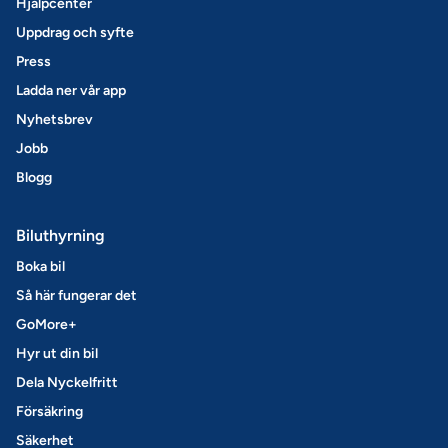
Hjälpcenter
Uppdrag och syfte
Press
Ladda ner vår app
Nyhetsbrev
Jobb
Blogg
Biluthyrning
Boka bil
Så här fungerar det
GoMore+
Hyr ut din bil
Dela Nyckelfritt
Försäkring
Säkerhet