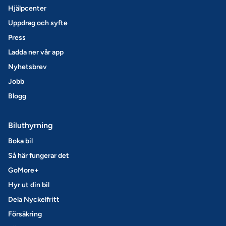
Hjälpcenter
Uppdrag och syfte
Press
Ladda ner vår app
Nyhetsbrev
Jobb
Blogg
Biluthyrning
Boka bil
Så här fungerar det
GoMore+
Hyr ut din bil
Dela Nyckelfritt
Försäkring