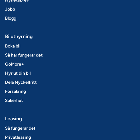
Nyhetsbrev
Jobb
Blogg
Biluthyrning
Boka bil
Så här fungerar det
GoMore+
Hyr ut din bil
Dela Nyckelfritt
Försäkring
Säkerhet
Leasing
Så fungerar det
Privatleasing