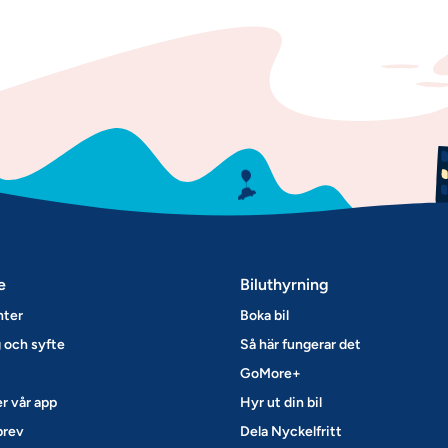
e
Biluthyrning
nter
Boka bil
 och syfte
Så här fungerar det
GoMore+
r vår app
Hyr ut din bil
brev
Dela Nyckelfritt