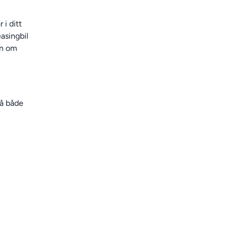
 i ditt
easingbil
on om
på både