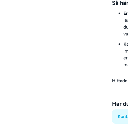
Så här
E
le
du
va
Ko
in
er
ma
Hittade
Har d
Kont