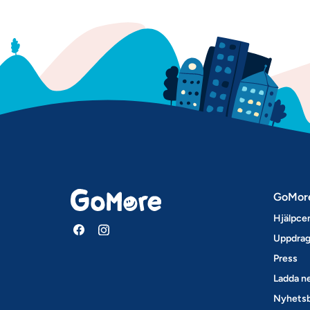
GoMor
Hjälpce
Uppdrag
Press
Ladda ne
Nyhets