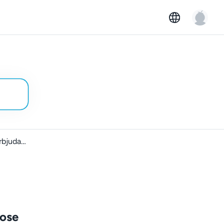
Vad ingår i våra leasingerbjudanden på GoMore?
dose