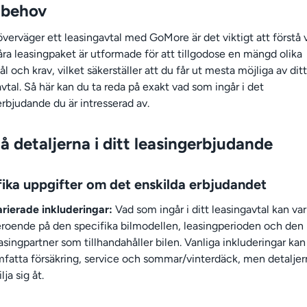
a behov
överväger ett leasingavtal med GoMore är det viktigt att förstå
åra leasingpaket är utformade för att tillgodose en mängd olika
 och krav, vilket säkerställer att du får ut mesta möjliga av ditt
vtal. Så här kan du ta reda på exakt vad som ingår i det
erbjudande du är intresserad av.
å detaljerna i ditt leasingerbjudande
fika uppgifter om det enskilda erbjudandet
rierade inkluderingar:
Vad som ingår i ditt leasingavtal kan var
roende på den specifika bilmodellen, leasingperioden och den
asingpartner som tillhandahåller bilen. Vanliga inkluderingar kan
fatta försäkring, service och sommar/vinterdäck, men detaljer
ilja sig åt.