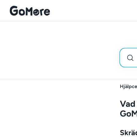
Hjälpce
Vad 
GoM
Skräd