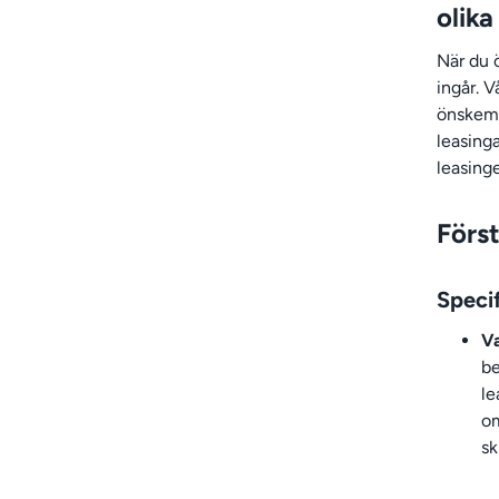
olik
När du 
ingår. V
önskemål
leasinga
leasing
Först
Speci
Va
be
le
om
sk