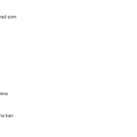
 vad som
iera
na kan