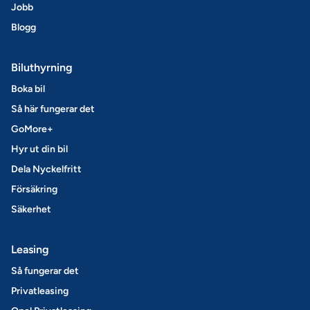
Jobb
Blogg
Biluthyrning
Boka bil
Så här fungerar det
GoMore+
Hyr ut din bil
Dela Nyckelfritt
Försäkring
Säkerhet
Leasing
Så fungerar det
Privatleasing