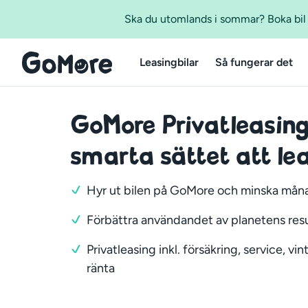
Ska du utomlands i sommar? Boka bil m
Leasingbilar
Så fungerar det
GoMore Privatleasing
smarta sättet att lea
Hyr ut bilen på GoMore och minska må
Förbättra användandet av planetens res
Privatleasing inkl. försäkring, service, vi
ränta