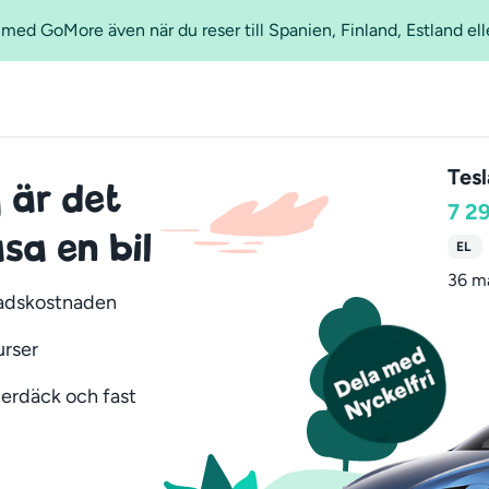
ed GoMore även när du reser till Spanien, Finland, Estland ell
Tes
 är det
7 2
sa en bil
EL
36 m
nadskostnaden
urser
nterdäck och fast