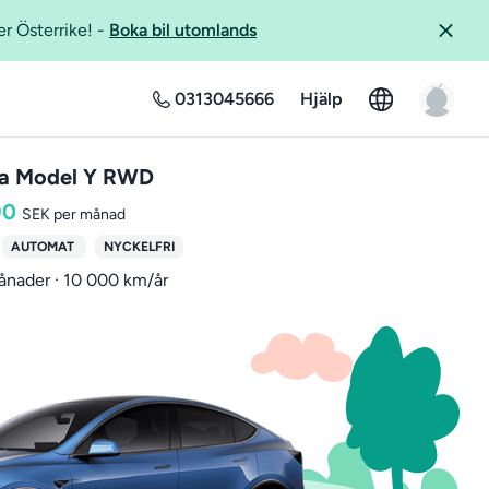
er Österrike!
-
Boka bil utomlands
0313045666
Hjälp
la Model Y RWD
90
SEK per månad
AUTOMAT
NYCKELFRI
ånader · 10 000 km/år