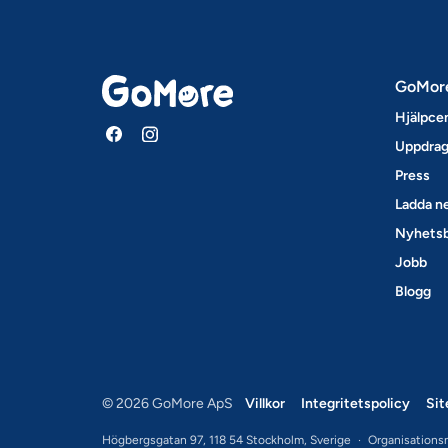
GoMor
Hjälpce
Uppdrag
Press
Ladda ne
Nyhets
Jobb
Blogg
© 2026 GoMore ApS
Villkor
Integritetspolicy
Si
Högbergsgatan 97, 118 54 Stockholm, Sverige
·
Organisations