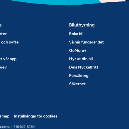
e
Biluthyrning
nter
Boka bil
 och syfte
Så här fungerar det
GoMore+
r vår app
Hyr ut din bil
brev
Dela Nyckelfritt
Försäkring
Säkerhet
temap
Inställningar för cookies
nummer: 516409-6264