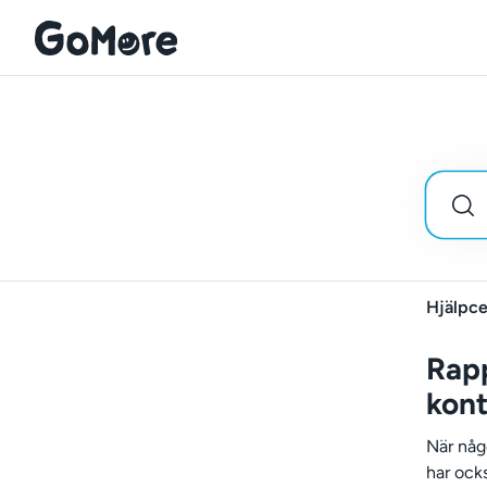
Hjälpce
Rapp
kon
När någ
har ock