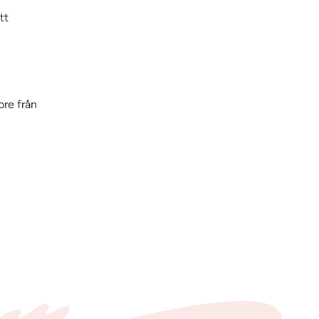
tt
re från