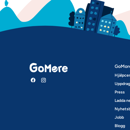
GoMor
Hjälpce
Uppdrag
Press
Ladda ne
Nyhets
Jobb
Blogg