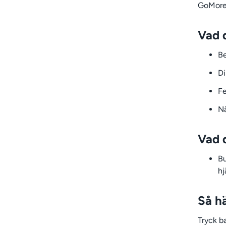
GoMore 
Vad 
Be
Di
Fe
Nå
Vad 
Bu
hj
Så hä
Tryck b