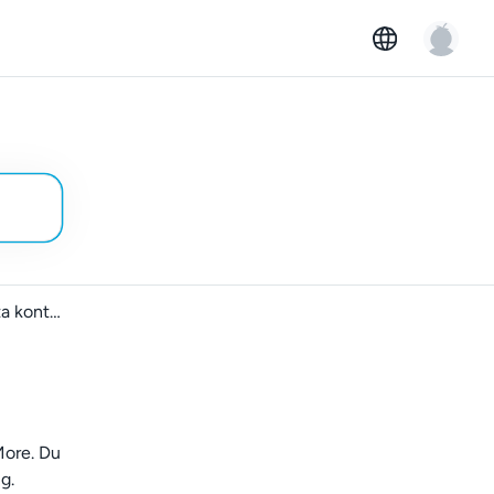
Rapportera eller blockera misstänkta konton
More. Du
g.