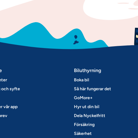
e
Biluthyrning
nter
Boka bil
 och syfte
Så här fungerar det
GoMore+
r vår app
Hyr ut din bil
brev
Dela Nyckelfritt
Försäkring
Säkerhet