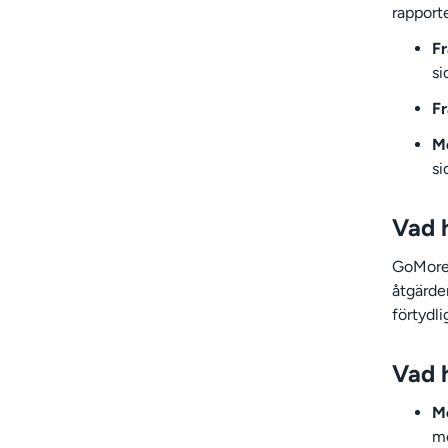
rapport
Fr
si
Fr
M
si
Vad h
GoMore 
åtgärde
förtydli
Vad 
M
me