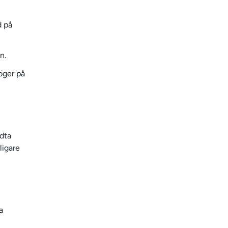
d på
n.
höger på
dta
ligare
a