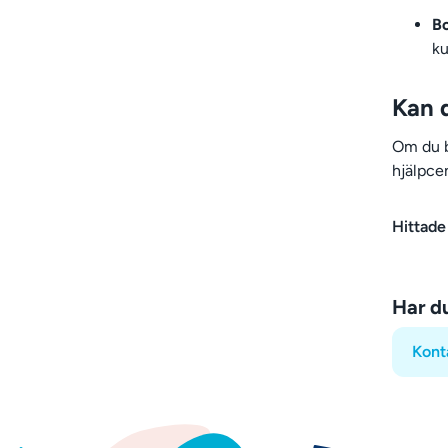
Bo
ku
Kan 
Om du b
hjälpcen
Hittade
Har d
Kont