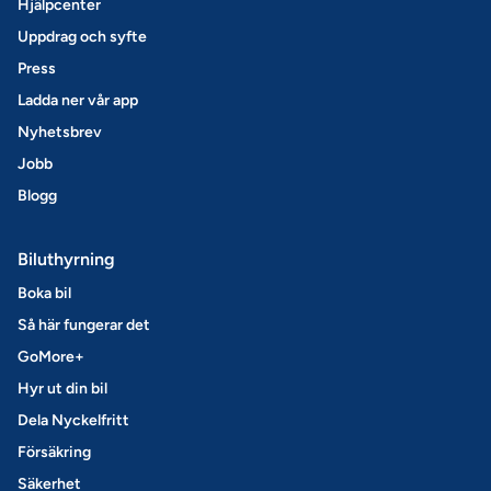
Hjälpcenter
Uppdrag och syfte
Press
Ladda ner vår app
Nyhetsbrev
Jobb
Blogg
Biluthyrning
Boka bil
Så här fungerar det
GoMore+
Hyr ut din bil
Dela Nyckelfritt
Försäkring
Säkerhet