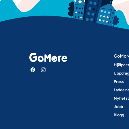
GoMor
Hjälpce
Uppdrag
Press
Ladda ne
Nyhets
Jobb
Blogg