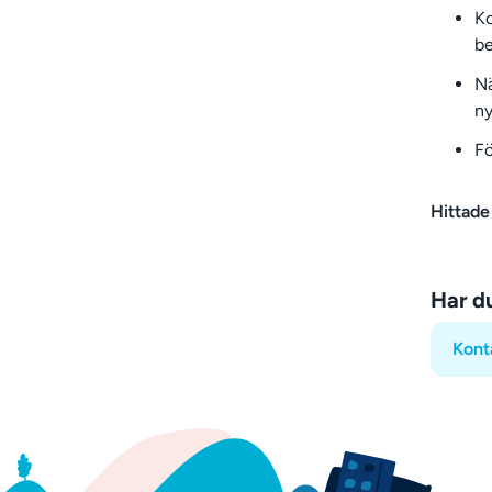
Ko
be
Nä
ny
Fö
Hittade
Har d
Kont