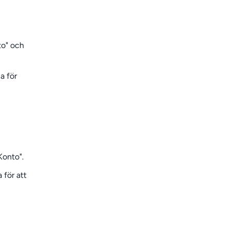
nto" och
a för
"Konto".
 för att