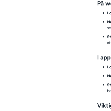
På w
Lo
Na
se
St
at
I app
Lo
Na
St
be
Vikti