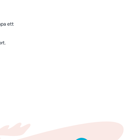
apa ett
rt.