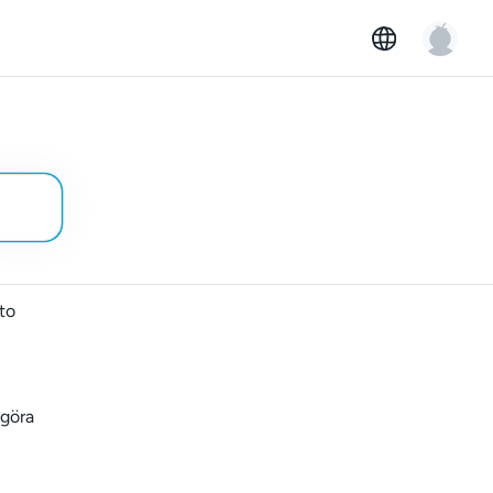
to
 göra