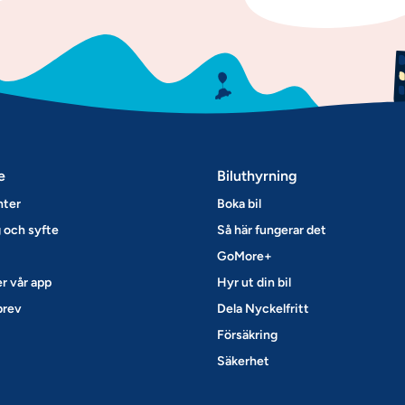
e
Biluthyrning
nter
Boka bil
 och syfte
Så här fungerar det
GoMore+
r vår app
Hyr ut din bil
brev
Dela Nyckelfritt
Försäkring
Säkerhet