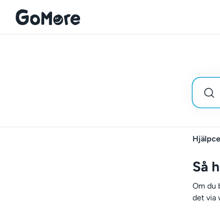
Hjälpce
Så h
Om du b
det via