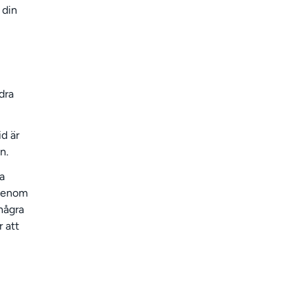
 din
ndra
id är
n.
la
 genom
några
 att