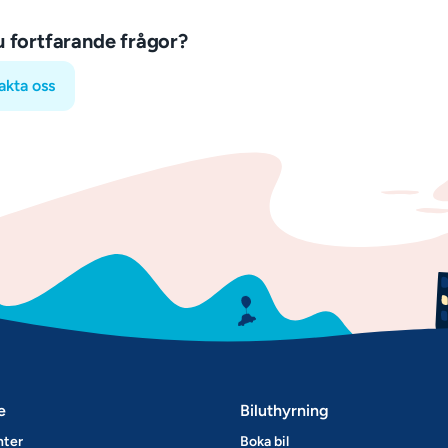
u fortfarande frågor?
akta oss
e
Biluthyrning
nter
Boka bil