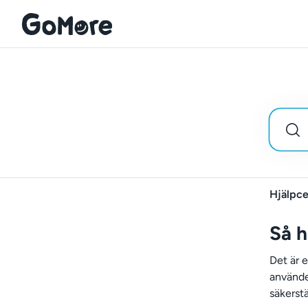
Hjälpce
Så h
Det är 
använde
säkerstä