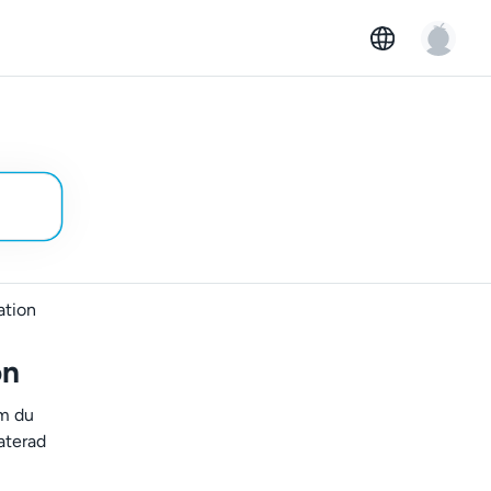
ation
on
om du
aterad