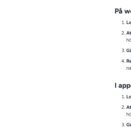
På w
Lo
At
hö
Gå
Re
na
I app
Lo
At
hö
Gå