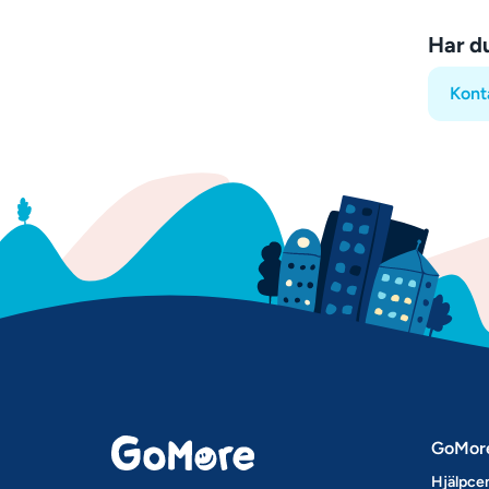
Har d
Kont
GoMor
Hjälpce