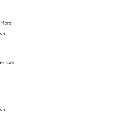
oMore.
övre
ter som
övre