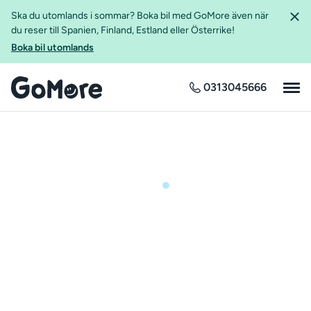
Ska du utomlands i sommar? Boka bil med GoMore även när
du reser till Spanien, Finland, Estland eller Österrike!
Boka bil utomlands
0313045666