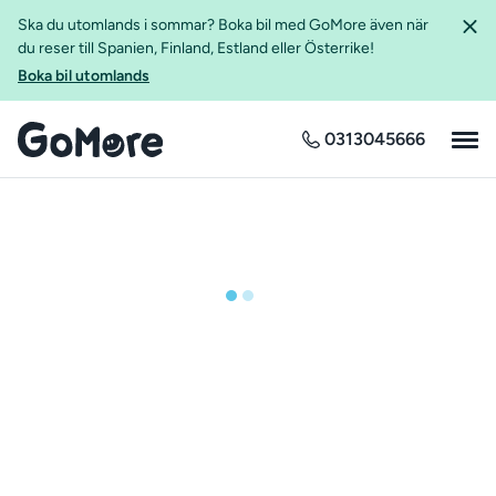
Ska du utomlands i sommar? Boka bil med GoMore även när
du reser till Spanien, Finland, Estland eller Österrike!
Boka bil utomlands
0313045666