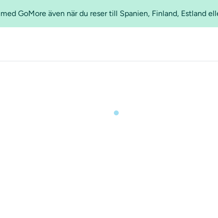
ed GoMore även när du reser till Spanien, Finland, Estland ell