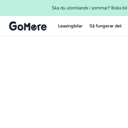
Ska du utomlands i sommar? Boka bil m
Leasingbilar
Så fungerar det