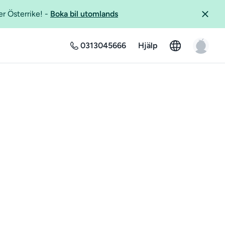
er Österrike!
-
Boka bil utomlands
0313045666
Hjälp