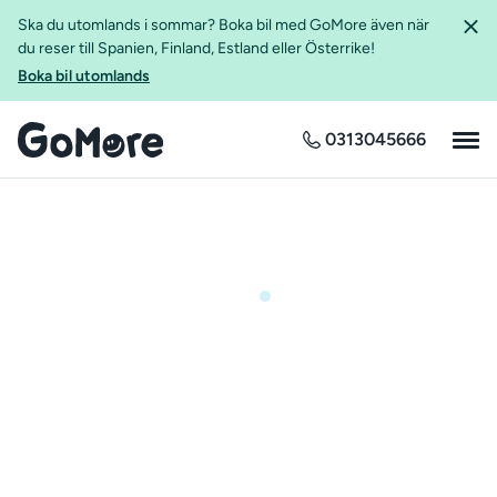
Ska du utomlands i sommar? Boka bil med GoMore även när
du reser till Spanien, Finland, Estland eller Österrike!
Boka bil utomlands
0313045666