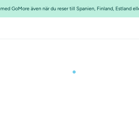
ed GoMore även när du reser till Spanien, Finland, Estland ell