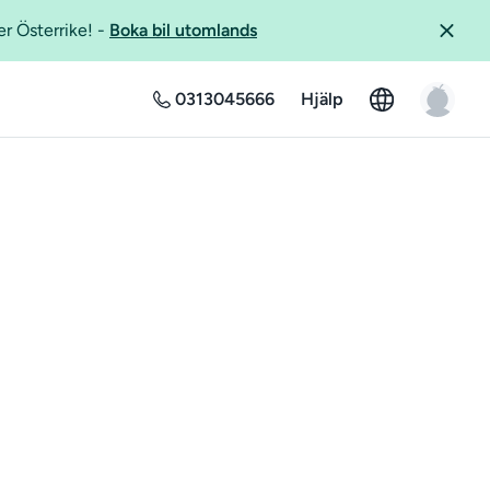
er Österrike!
-
Boka bil utomlands
0313045666
Hjälp