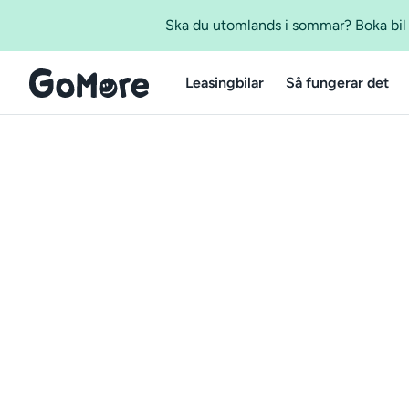
Ska du utomlands i sommar? Boka bil m
Leasingbilar
Så fungerar det