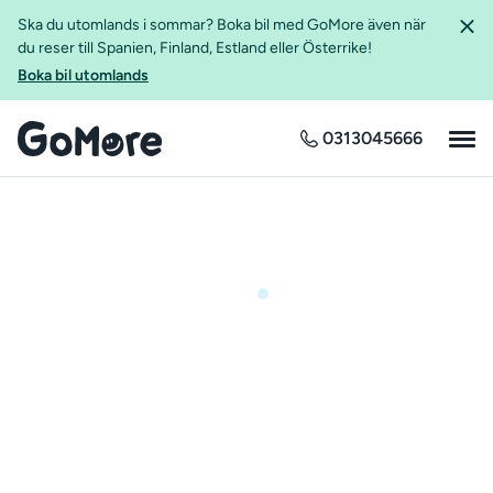
Ska du utomlands i sommar? Boka bil med GoMore även när
du reser till Spanien, Finland, Estland eller Österrike!
Boka bil utomlands
0313045666