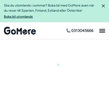
Ska du utomlands i sommar? Boka bil med GoMore även när
du reser till Spanien, Finland, Estland eller Österrike!
Boka bil utomlands
0313045666