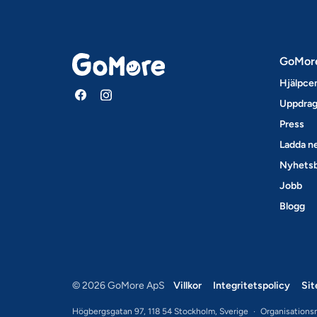
GoMor
Hjälpce
Uppdrag
Press
Ladda ne
Nyhets
Jobb
Blogg
© 2026 GoMore ApS
Villkor
Integritetspolicy
Si
Högbergsgatan 97, 118 54 Stockholm, Sverige
·
Organisations