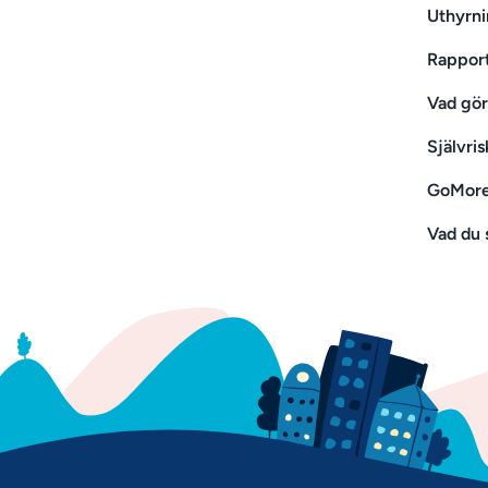
Uthyrni
Rapport
Vad gör
Självris
GoMores
Vad du 