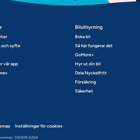
e
Biluthyrning
nter
Boka bil
 och syfte
Så här fungerar det
GoMore+
r vår app
Hyr ut din bil
brev
Dela Nyckelfritt
Försäkring
Säkerhet
temap
Inställningar för cookies
nummer: 516409-6264