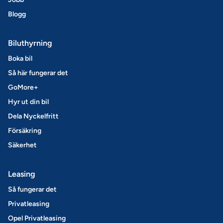
Blogg
Biluthyrning
Boka bil
Så här fungerar det
GoMore+
Hyr ut din bil
Dela Nyckelfritt
Försäkring
Säkerhet
Leasing
Så fungerar det
Privatleasing
Opel Privatleasing