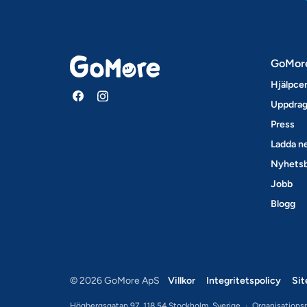
GoMor
Hjälpce
Uppdrag
Press
Ladda ne
Nyhets
Jobb
Blogg
© 2026 GoMore ApS
Villkor
Integritetspolicy
Si
Högbergsgatan 97, 118 54 Stockholm, Sverige
·
Organisations