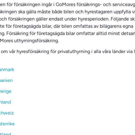
en för försäkringen ingår i GoMores försäkrings- och serviceavgi
säkringen ska gälla måste både bilen och hyrestagaren uppfylla v
och försäkringen gäller endast under hyresperioden. Följande s
nte för företagsägda bilar, där bilen omfattas av bilägarens egna
ing. Försäkring för företagsägda bilar omfattar alltid minst det
ores uthyrningsförsäkring.
om vår hyresförsäkring för privatuthyrning i alla våra länder via
anmark
panien
erige
nland
chweiz
terrike
tland