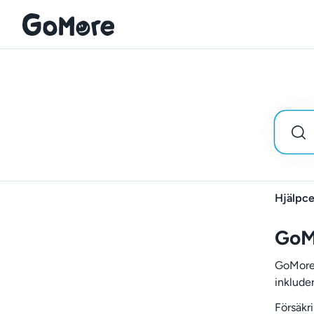
Hjälpce
GoM
GoMores
inklude
Försäkr