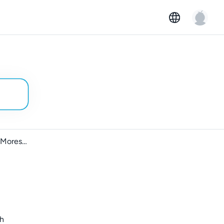
GoMores hyresförsäkring
ch