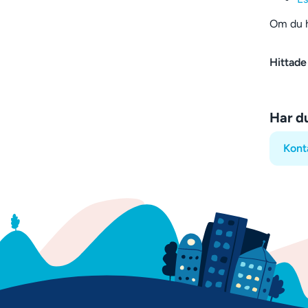
Om du h
Hittade
Har d
Kont