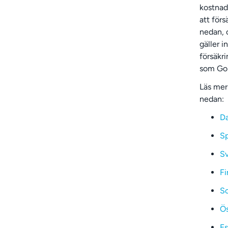
kostnad
att för
nedan, 
gäller i
försäkr
som GoM
Läs mer 
nedan:
D
S
Sv
Fi
S
Ös
Es