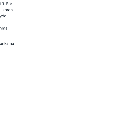
ft. För
illkoren
kydd
samma
 länkarna