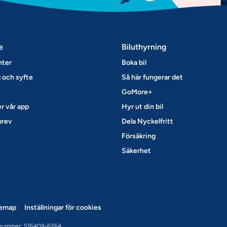
e
Biluthyrning
nter
Boka bil
 och syfte
Så här fungerar det
GoMore+
r vår app
Hyr ut din bil
brev
Dela Nyckelfritt
Försäkring
Säkerhet
temap
Inställningar för cookies
nummer: 516409-6264