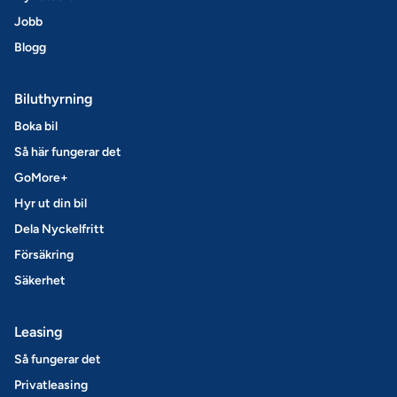
Jobb
Blogg
Biluthyrning
Boka bil
Så här fungerar det
GoMore+
Hyr ut din bil
Dela Nyckelfritt
Försäkring
Säkerhet
Leasing
Så fungerar det
Privatleasing