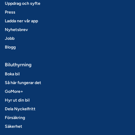
Uppdrag och syfte
Press
Ladda ner vår app
Nyhetsbrev
Jobb
Blogg
Biluthyrning
Boka bil
Så här fungerar det
GoMore+
Hyr ut din bil
Dela Nyckelfritt
Försäkring
Säkerhet