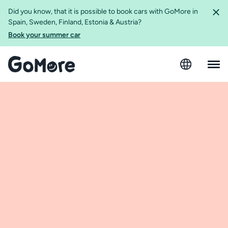
Did you know, that it is possible to book cars with GoMore in
Spain, Sweden, Finland, Estonia & Austria?
Book your summer car