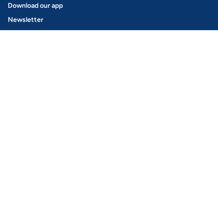
Download our app
Newsletter
Jobs
Car rental
Find a car
How it works
GoMore+
Rent out your car
Get Keyless
Insurance
Safety
Leasing
How it works