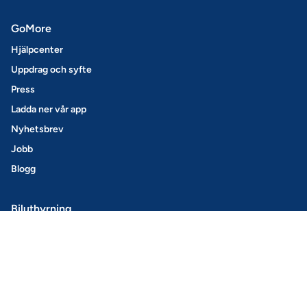
GoMore
Hjälpcenter
Uppdrag och syfte
Press
Ladda ner vår app
Nyhetsbrev
Jobb
Blogg
Biluthyrning
Boka bil
Så här fungerar det
GoMore+
Hyr ut din bil