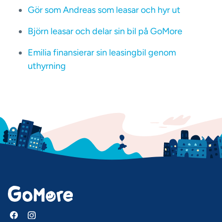
Gör som Andreas som leasar och hyr ut
Björn leasar och delar sin bil på GoMore
Emilia finansierar sin leasingbil genom
uthyrning