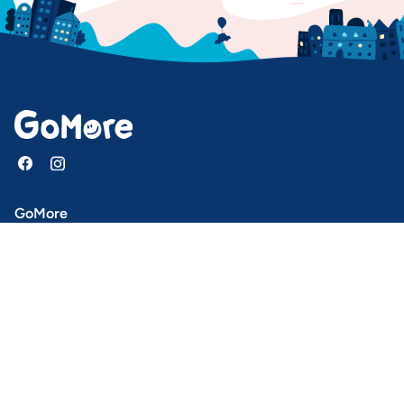
GoMore
Help center
Mission and purpose
Press
Download our app
Newsletter
Jobs